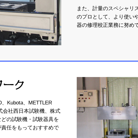
また、計量のスペシャリ
のプロとして、より使い
器の修理校正業務に努め
信頼の国家
、Kubota、METTLER
株式会社西日本試験機、株式
などの
試験機・試験器具を
が責任をもっておすすめ
で