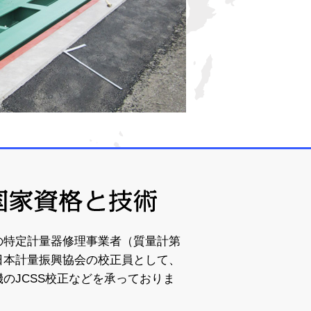
25
( ９時〜１８時／日祝祭を除く )
会社案内
ブログ
お問い合わせ
の特定計量器修理事業者（質量計第
日本計量振興協会の校正員として、
のJCSS校正などを承っておりま