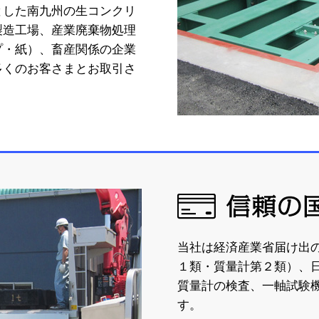
とした南九州の生コンクリ
製造工場、産業廃棄物処理
プ・紙）、畜産関係の企業
099-293-55
多くのお客さまとお取引さ
当社が選ばれる理由
業務案内
当社が選ばれる理由
Reasons
験
当社は経済産業省届け出
１類・質量計第２類）、
質量計の検査、一軸試験機
す。